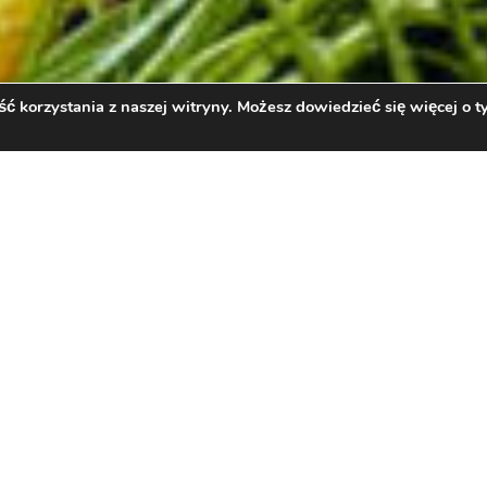
 korzystania z naszej witryny. Możesz dowiedzieć się więcej o ty
USKUSEM I MAKRELĄ W SO