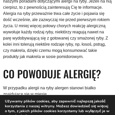
naszymi poradami dotyczącymi alergii na ryby. Jeżeli na nią
cierpisz, to z pewnością zainteresują Cię te informacje.
Alergia na ryby przeważnie trwa całe życie i pojawia się
dość wcześnie, ale zazwyczaj nie przed pierwszym rokiem
życia. U mniej więcej połowy chorych reakcję alergiczną
wywołuje każdy rodzaj ryby, niektórzy reagują nawet na
parę wydobywającą się z gotowanej czy smażonej ryby. Z
kolei inni tolerują niektóre rodzaje ryby, np. łosoś, pstrąg,
czy makrela, dzięki czemu mogą konsumować takie
produkty jak makrela w sosie pomidorowym.
CO POWODUJE ALERGIĘ?
W przypadku alergii na ryby alergen stanowi białko
znajdujące się w mięsie.
Używamy plików cookies, aby zapewnić najlepszą jakość
korzystania z naszej witryny. Możesz dowiedzieć się więcej
CZY ALERGIA NA
o tym, z jakich plików cookies korzystamy lub wyłączyć je w