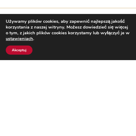
Używamy plików cookies, aby zapewnić najlepszą jakość
korzystania z naszej witryny. Możesz dowiedzieć się więcej
o tym, z jakich plików cookies korzystamy lub wyłączyć je w
OPIS
ustawieniach
.
SKŁADNIKI
Akceptuj
WARTOŚCI ODŻYWCZE
Mapa strony
Kontakt
Etyka przedsięborcy i zgłaszanie nieprawidłowości
Polityka Prywatności
Strategia Podatkowa
Fishing Vessel Code of Conduct