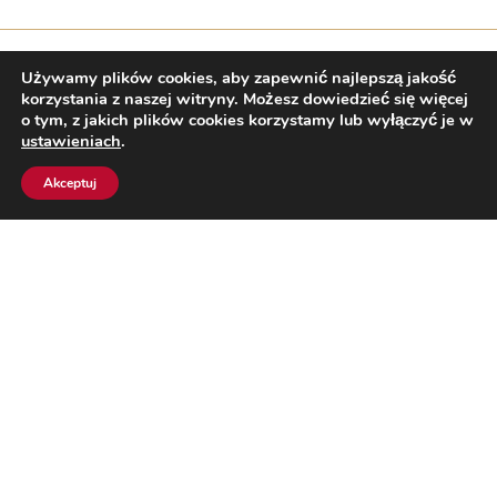
Używamy plików cookies, aby zapewnić najlepszą jakość
korzystania z naszej witryny. Możesz dowiedzieć się więcej
o tym, z jakich plików cookies korzystamy lub wyłączyć je w
OPIS
ustawieniach
.
SKŁADNIKI
Akceptuj
WARTOŚCI ODŻYWCZE
Mapa strony
Kontakt
Etyka przedsięborcy i zgłaszanie nieprawidłowości
Polityka Prywatności
Strategia Podatkowa
Fishing Vessel Code of Conduct